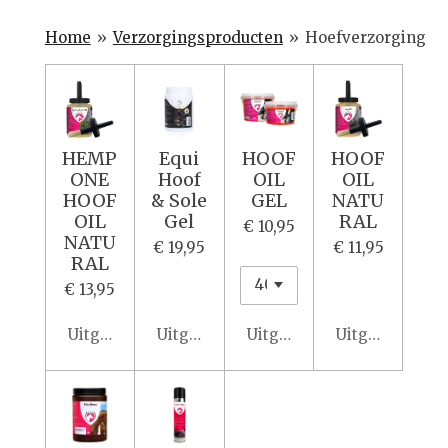
Home
»
Verzorgingsproducten
»
Hoefverzorging
HEMP
Equi
HOOF
HOOF
ONE
Hoof
OIL
OIL
HOOF
& Sole
GEL
NATU
OIL
Gel
RAL
€ 10,95
NATU
€ 19,95
€ 11,95
RAL
€ 13,95
Uitgeschakeld
Uitgeschakeld
Uitgeschakeld
Uitgeschakeld