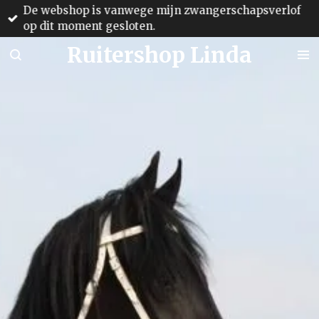
De webshop is vanwege mijn zwangerschapsverlof
Ga
op dit moment gesloten.
direct
naar
Ruitershop Linda
de
hoofdinhoud