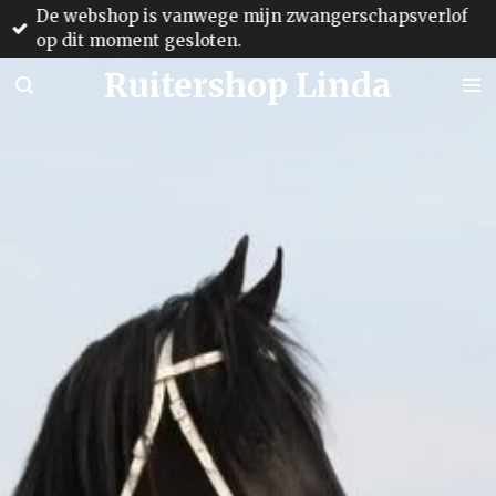
De webshop is vanwege mijn zwangerschapsverlof
Ga
op dit moment gesloten.
direct
naar
Ruitershop Linda
de
hoofdinhoud