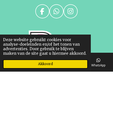
F
W
I
a
h
n
c
a
s
e
t
t
Deze website gebruikt cookies voor
b
s
a
analyse-doeleinden en/of het tonen van
o
A
g
advertenties. Door gebruik te blijven
maken van de site gaat u hiermee akkoord.
o
p
r
k
p
a
Akkoord
E-mailadres
Telefoonnummer
Kaart
WhatsApp
m
© 2023 Ruitershop Linda