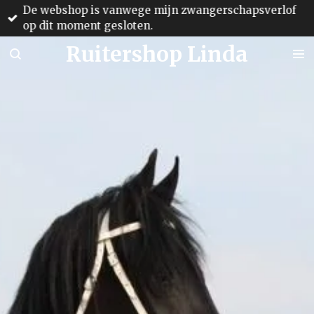
De webshop is vanwege mijn zwangerschapsverlof
Ga
op dit moment gesloten.
direct
naar
Ruitershop Linda
de
hoofdinhoud