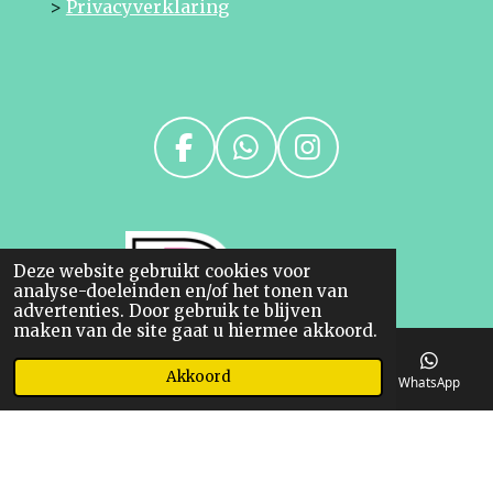
>
Privacyverklaring
F
W
I
a
h
n
c
a
s
e
t
t
Deze website gebruikt cookies voor
b
s
a
analyse-doeleinden en/of het tonen van
o
A
g
advertenties. Door gebruik te blijven
maken van de site gaat u hiermee akkoord.
o
p
r
k
p
a
Akkoord
E-mailadres
Telefoonnummer
Kaart
WhatsApp
m