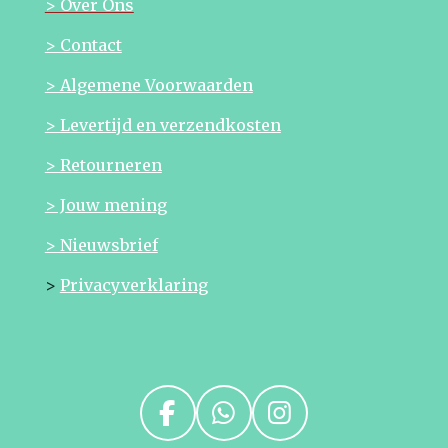
> Over Ons
> Contact
> Algemene Voorwaarden
> Levertijd en verzendkosten
> Retourneren
> Jouw mening
> Nieuwsbrief
>
Privacyverklaring
F
W
I