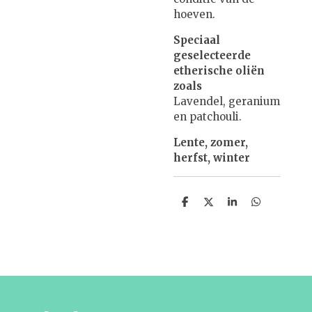
hoeven.
Speciaal
geselecteerde
etherische oliën
zoals
Lavendel, geranium
en patchouli.
Lente, zomer,
herfst, winter
D
D
S
D
e
e
h
e
l
e
a
l
e
l
r
e
n
e
n