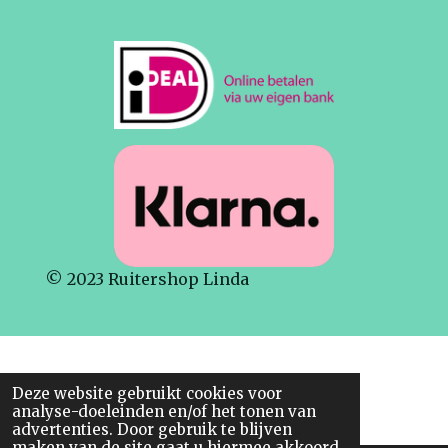
a
h
n
c
a
s
e
t
t
b
s
a
o
A
g
o
p
r
k
p
a
m
© 2023 Ruitershop Linda
Deze website gebruikt cookies voor
analyse-doeleinden en/of het tonen van
advertenties. Door gebruik te blijven
maken van de site gaat u hiermee akkoord.