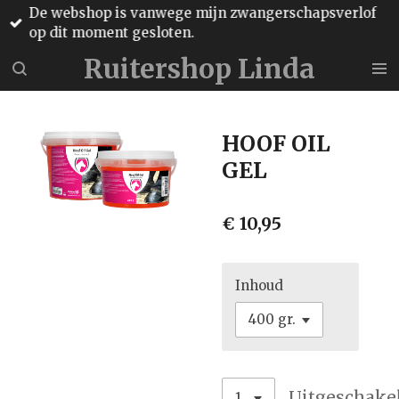
De webshop is vanwege mijn zwangerschapsverlof
Ga
op dit moment gesloten.
direct
naar
Ruitershop Linda
de
hoofdinhoud
HOOF OIL
GEL
€ 10,95
Inhoud
Uitgeschake