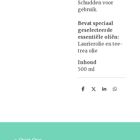
Schudden voor
gebruik.
Bevat speciaal
geselecteerde
essentiële oliën:
Laurierolie en tee-
trea olie
Inhoud
500 ml
D
D
S
D
e
e
h
e
l
e
a
l
e
l
r
e
n
e
n
> Over Ons