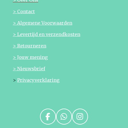
> Contact
> Algemene Voorwaarden
> Levertijd en verzendkosten
> Retourneren
> Jouw mening
> Nieuwsbrief
>
Privacyverklaring
F
W
I
a
h
n