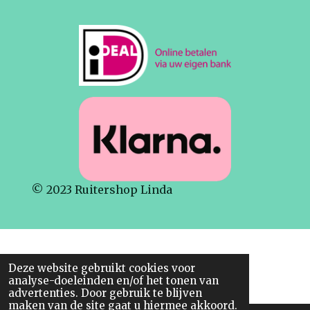
c
a
s
e
t
t
b
s
a
o
A
g
o
p
r
k
p
a
m
© 2023 Ruitershop Linda
Deze website gebruikt cookies voor
analyse-doeleinden en/of het tonen van
advertenties. Door gebruik te blijven
maken van de site gaat u hiermee akkoord.