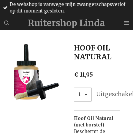
De webshop is vanwege mijn zwangerschapsverlof
Ga
op dit moment gesloten.
direct
naar
Ruitershop Linda
de
hoofdinhoud
HOOF OIL
NATURAL
€ 11,95
Uitgeschake
Hoof Oil Natural
(met borstel)
Beschermt de