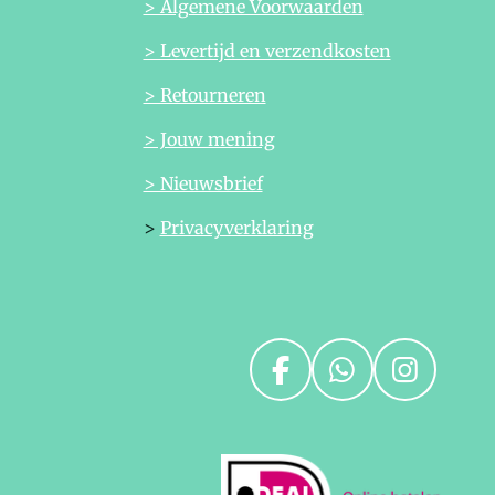
> Algemene Voorwaarden
> Levertijd en verzendkosten
> Retourneren
> Jouw mening
> Nieuwsbrief
>
Privacyverklaring
F
W
I
a
h
n
c
a
s
e
t
t