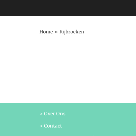
Home
»
Rijbroeken
> Over Ons
> Contact