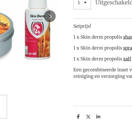
Uitgeschakel
Setprijs!
1 x Skin derm propolis
sha
1 x Skin derm propolis
spr
1 x Skin derm propolis
zalf
Een gecombineerde inzet van
reiniging en verzorging va
D
D
S
e
e
h
l
e
a
e
l
r