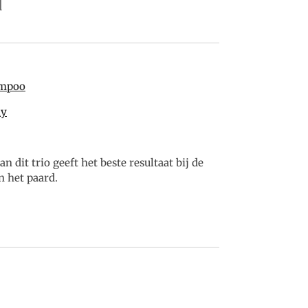
d
mpoo
ay
 dit trio geeft het beste resultaat bij de
n het paard.