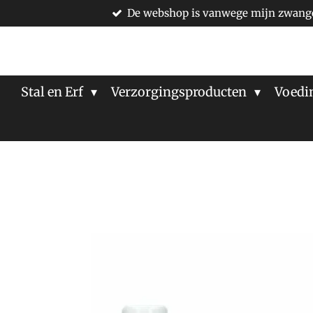
De webshop is vanwege mijn zwange
Ga
direct
naar
de
hoofdinhoud
Stal en Erf
Verzorgingsproducten
Voedi