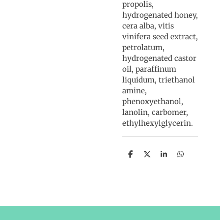
propolis,
hydrogenated honey,
cera alba, vitis
vinifera seed extract,
petrolatum,
hydrogenated castor
oil, paraffinum
liquidum, triethanol
amine,
phenoxyethanol,
lanolin, carbomer,
ethylhexylglycerin.
D
D
S
D
e
e
h
e
l
e
a
l
e
l
r
e
n
e
n