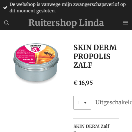
De webshop is vanwege mijn zwangerschapsverlof op
Ga
dit moment gesloten.
direct
naar
Ruitershop Linda
de
hoofdinhoud
SKIN DERM
PROPOLIS
ZALF
€ 16,95
Uitgeschakel
SKIN DERM Zalf