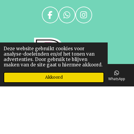
F
W
I
a
h
n
c
a
s
e
t
t
Deze website gebruikt cookies voor
b
s
a
analyse-doeleinden en/of het tonen van
o
A
g
advertenties. Door gebruik te blijven
maken van de site gaat u hiermee akkoord.
o
p
r
k
p
a
Akkoord
E-mailadres
Telefoonnummer
Kaart
WhatsApp
m
© 2023 Ruitershop Linda