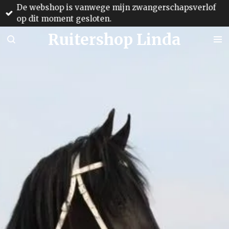
De webshop is vanwege mijn zwangerschapsverlof
Ga
op dit moment gesloten.
direct
naar
Ruitershop Linda
de
hoofdinhoud