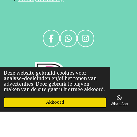
F
W
I
a
h
n
c
a
s
e
t
t
Deze website gebruikt cookies voor
b
s
a
analyse-doeleinden en/of het tonen van
o
A
g
advertenties. Door gebruik te blijven
maken van de site gaat u hiermee akkoord.
o
p
r
k
p
a
Akkoord
E-mailadres
Telefoonnummer
Kaart
WhatsApp
m
© 2023 Ruitershop Linda