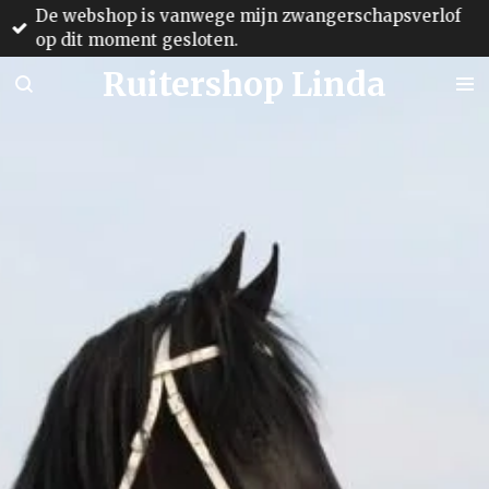
De webshop is vanwege mijn zwangerschapsverlof
Ga
op dit moment gesloten.
direct
naar
Ruitershop Linda
de
hoofdinhoud