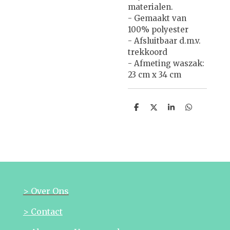
materialen.
- Gemaakt van
100% polyester
- Afsluitbaar d.m.v.
trekkoord
- Afmeting waszak:
23 cm x 34 cm
D
D
S
D
e
e
h
e
l
e
a
l
e
l
r
e
n
e
n
> Over Ons
> Contact