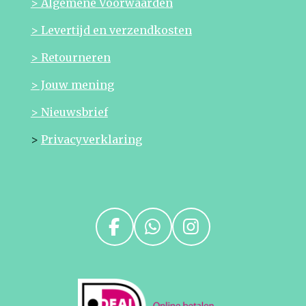
> Algemene Voorwaarden
> Levertijd en verzendkosten
> Retourneren
> Jouw mening
> Nieuwsbrief
>
Privacyverklaring
F
W
I
a
h
n
c
a
s
e
t
t