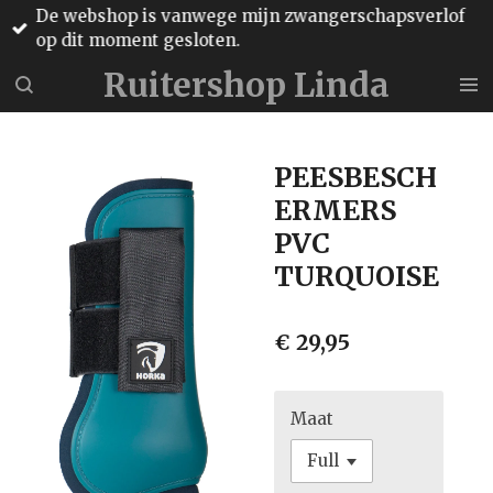
De webshop is vanwege mijn zwangerschapsverlof
Ga
op dit moment gesloten.
direct
naar
Ruitershop Linda
de
hoofdinhoud
PEESBESCH
ERMERS
PVC
TURQUOISE
€ 29,95
Maat