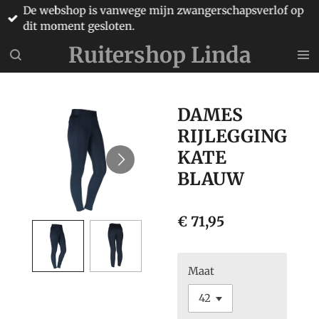
De webshop is vanwege mijn zwangerschapsverlof op
Ga
dit moment gesloten.
direct
naar
Ruitershop Linda
de
hoofdinhoud
DAMES
RIJLEGGING
KATE
BLAUW
€ 71,95
Maat