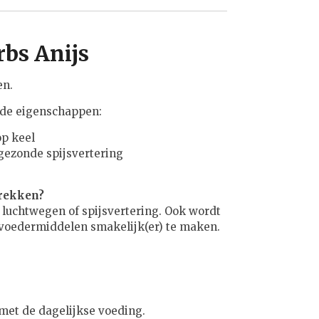
rbs Anijs
en.
nde eigenschappen:
op keel
gezonde spijsvertering
trekken?
luchtwegen of spijsvertering. Ook wordt
 voedermiddelen smakelijk(er) te maken.
et de dagelijkse voeding.