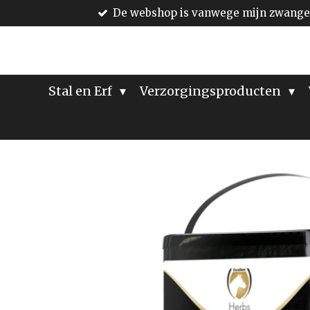
De webshop is vanwege mijn zwanger
Ga
direct
naar
de
hoofdinhoud
Stal en Erf
Verzorgingsproducten