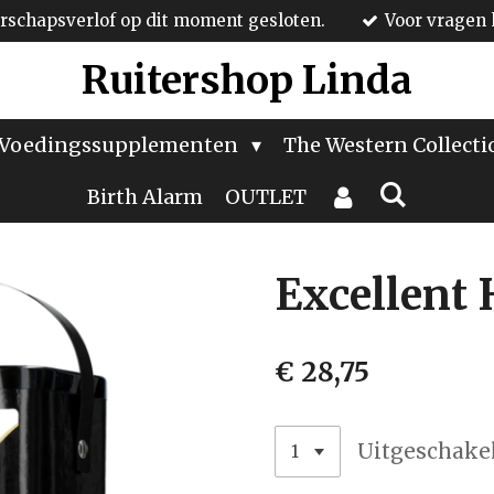
schapsverlof op dit moment gesloten.
Voor vragen 
Ruitershop Linda
Voedingssupplementen
The Western Collect
Birth Alarm
OUTLET
Excellent 
€ 28,75
Uitgeschake