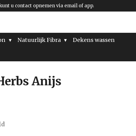
kunt u contact opnemen via email of app.
ion
Natuurlijk Fibra
Dekens wassen
Herbs Anijs
ld