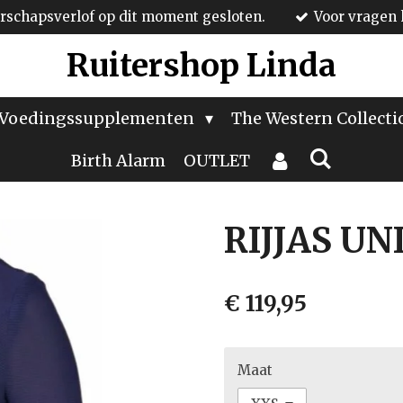
schapsverlof op dit moment gesloten.
Voor vragen 
Ruitershop Linda
Voedingssupplementen
The Western Collect
Birth Alarm
OUTLET
RIJJAS U
€ 119,95
Maat