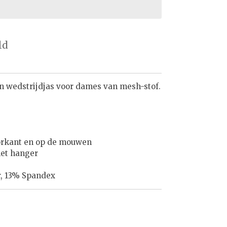
ld
 wedstrijdjas voor dames van mesh-stof.
orkant en op de mouwen
met hanger
r, 13% Spandex