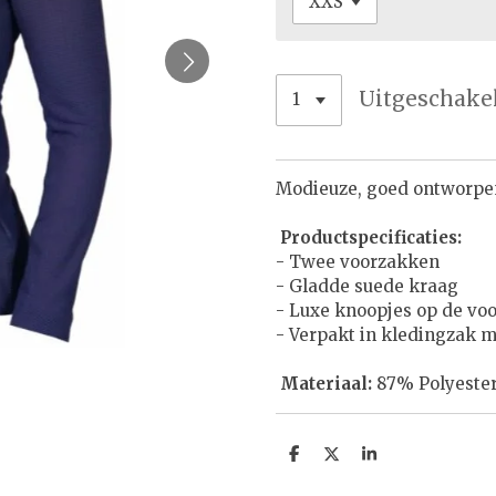
Uitgeschake
Modieuze, goed ontworpen
Productspecificaties:
- Twee voorzakken
- Gladde suede kraag
- Luxe knoopjes op de vo
- Verpakt in kledingzak 
Materiaal:
87% Polyeste
D
D
S
e
e
h
l
e
a