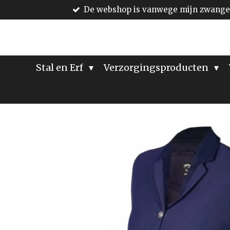
De webshop is vanwege mijn zwanger
Ga
direct
naar
de
hoofdinhoud
Stal en Erf
Verzorgingsproducten