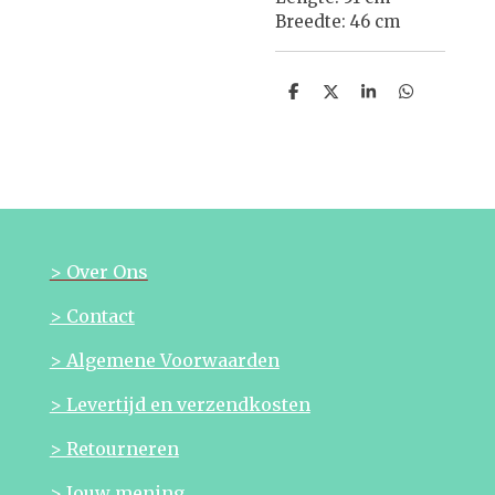
Breedte: 46 cm
D
D
S
D
e
e
h
e
l
e
a
l
e
l
r
e
n
e
n
> Over Ons
> Contact
> Algemene Voorwaarden
> Levertijd en verzendkosten
> Retourneren
> Jouw mening