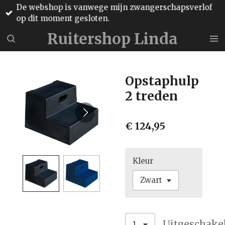
De webshop is vanwege mijn zwangerschapsverlof
Ga
op dit moment gesloten.
direct
naar
Ruitershop Linda
de
hoofdinhoud
Opstaphulp
2 treden
€ 124,95
Kleur
Uitgeschake