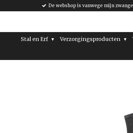
De webshop is vanwege mijn zwanger
Ga
direct
naar
de
hoofdinhoud
Stal en Erf
Verzorgingsproducten