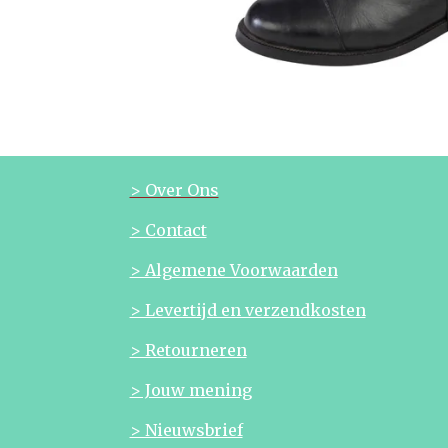
> Over Ons
> Contact
> Algemene Voorwaarden
> Levertijd en verzendkosten
> Retourneren
> Jouw mening
> Nieuwsbrief