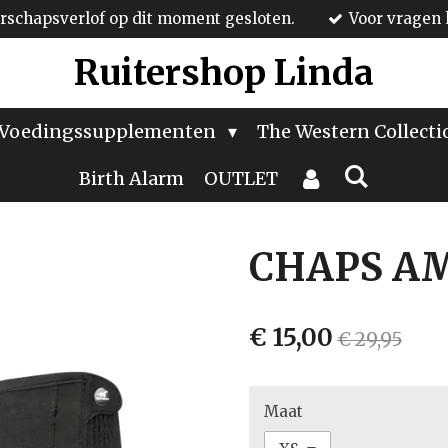
schapsverlof op dit moment gesloten.
Voor vragen 
Ruitershop Linda
Voedingssupplementen
The Western Collect
Birth Alarm
OUTLET
CHAPS A
€ 15,00
€ 29,95
Maat