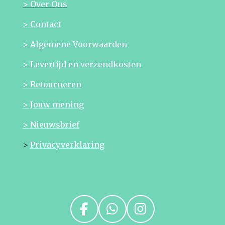
> Over Ons
> Contact
> Algemene Voorwaarden
> Levertijd en verzendkosten
> Retourneren
> Jouw mening
> Nieuwsbrief
>
Privacyverklaring
F
W
I