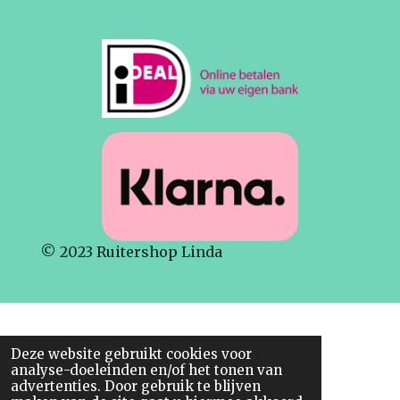
a
h
n
c
a
s
e
t
t
b
s
a
o
A
g
o
p
r
k
p
a
m
© 2023 Ruitershop Linda
Deze website gebruikt cookies voor
analyse-doeleinden en/of het tonen van
advertenties. Door gebruik te blijven