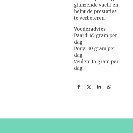
glanzende vacht en
helpt de prestaties
te verbeteren.
Voederadvies
Paard: 45 gram per
dag
Pony: 30 gram per
dag
Veulen: 15 gram per
dag
D
D
S
D
e
e
h
e
l
e
a
l
e
l
r
e
n
e
n