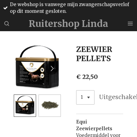
De webshop is vanwege mijn zwangerschapsverlof
Ga
op dit moment gesloten.
direct
naar
Ruitershop Linda
de
hoofdinhoud
ZEEWIER
PELLETS
€ 22,50
Uitgeschake
Equi
Zeewierpellets
Voedermiddel voor