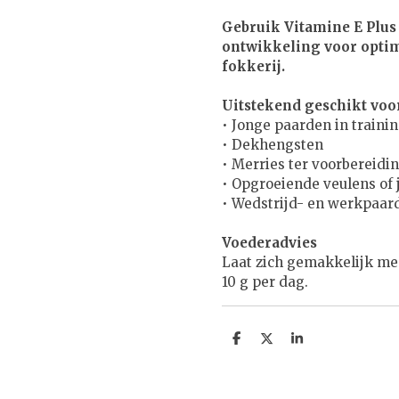
Gebruik Vitamine E Plus
ontwikkeling voor optima
fokkerij.
Uitstekend geschikt voo
• Jonge paarden in traini
• Dekhengsten
• Merries ter voorbereidi
• Opgroeiende veulens of
• Wedstrijd- en werkpaar
Voederadvies
Laat zich gemakkelijk me
10 g per dag.
D
D
S
e
e
h
l
e
a
e
l
r
n
e