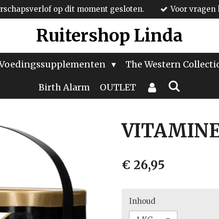
schapsverlof op dit moment gesloten.
Voor vragen 
Ruitershop Linda
Voedingssupplementen
The Western Collect
Birth Alarm
OUTLET
VITAMINE
€ 26,95
Inhoud