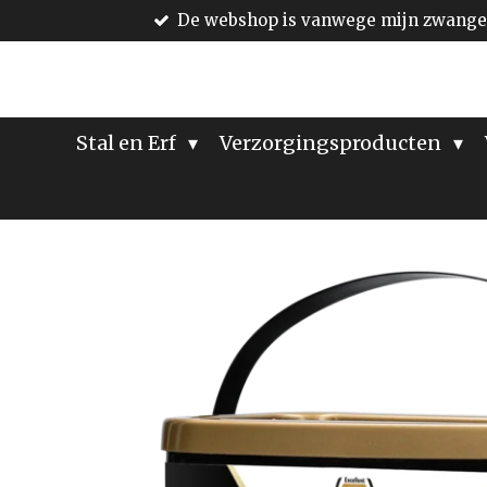
De webshop is vanwege mijn zwanger
Ga
direct
naar
de
hoofdinhoud
Stal en Erf
Verzorgingsproducten