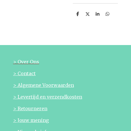
D
D
S
D
e
e
h
e
l
e
a
l
e
l
r
e
n
e
n
> Over Ons
> Contact
> Algemene Voorwaarden
> Levertijd en verzendkosten
> Retourneren
> Jouw mening