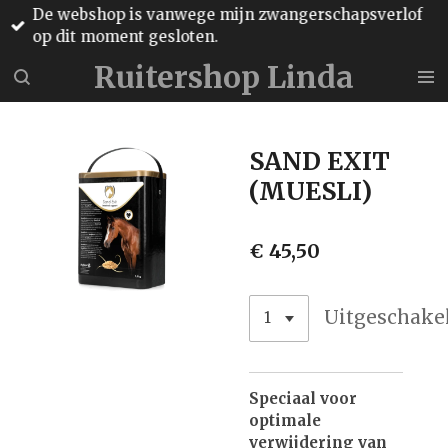
De webshop is vanwege mijn zwangerschapsverlof
Ga
op dit moment gesloten.
direct
naar
Ruitershop Linda
de
hoofdinhoud
SAND EXIT
(MUESLI)
€ 45,50
Uitgeschake
Speciaal voor
optimale
verwijdering van