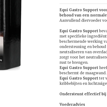
Equi Gastro Support voo
behoud van een normale
Aanvullend diervoeder vo
Equi Gastro Support
beva
met specifieke ingrediën
beschermende werking va
ondersteuning en behoud
neutraliseren van overd
zorgt voor het neutralis
rust te brengen.
Equi Gastro Support
heef
beschermt de maagwand.
Equi Gastro Support
ter 
kribbebijten en luchtzui
Ondersteunt effectief bi
Voederadvies