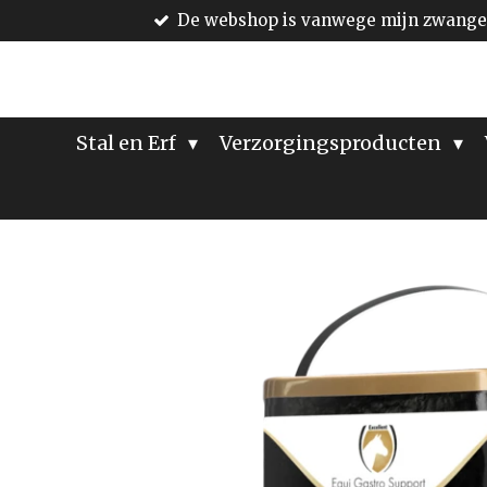
De webshop is vanwege mijn zwanger
Ga
direct
naar
de
hoofdinhoud
Stal en Erf
Verzorgingsproducten