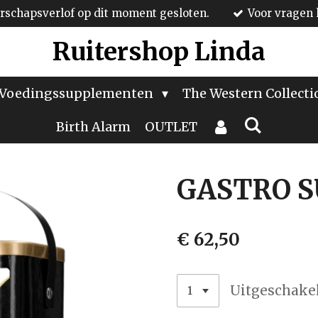
schapsverlof op dit moment gesloten.
Voor vragen 
Ruitershop Linda
Voedingssupplementen
The Western Collect
Birth Alarm
OUTLET
GASTRO 
€ 62,50
Uitgeschake