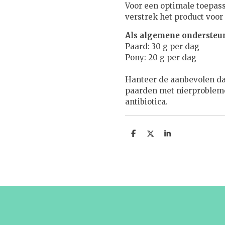
Voor een optimale toepas
verstrek het product voo
Als algemene ondersteu
Paard: 30 g per dag
Pony: 20 g per dag
Hanteer de aanbevolen dag
paarden met nierprobleme
antibiotica.
D
D
S
e
e
h
l
e
a
e
l
r
n
e