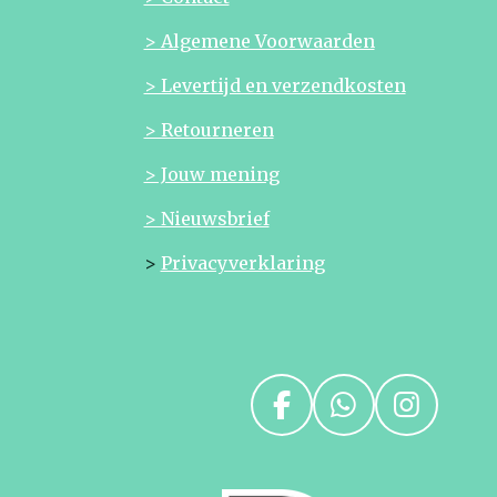
> Algemene Voorwaarden
> Levertijd en verzendkosten
> Retourneren
> Jouw mening
> Nieuwsbrief
>
Privacyverklaring
F
W
I
a
h
n
c
a
s