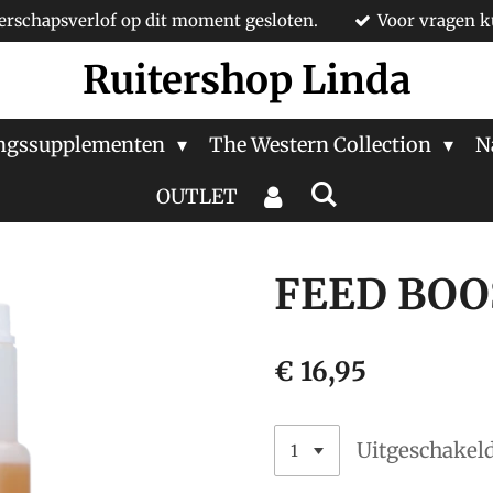
rschapsverlof op dit moment gesloten.
Voor vragen k
Ruitershop Linda
ngssupplementen
The Western Collection
N
OUTLET
FEED BOO
€ 16,95
Uitgeschakel