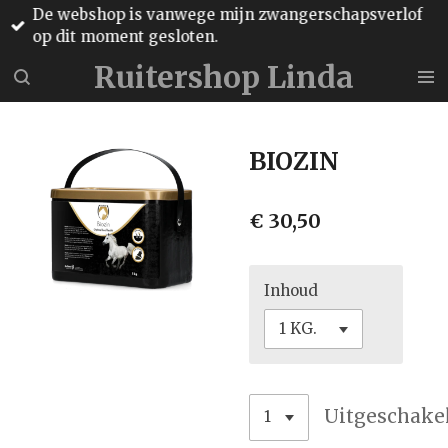
De webshop is vanwege mijn zwangerschapsverlof
Ga
op dit moment gesloten.
direct
naar
Ruitershop Linda
de
hoofdinhoud
BIOZIN
€ 30,50
Inhoud
Uitgeschake