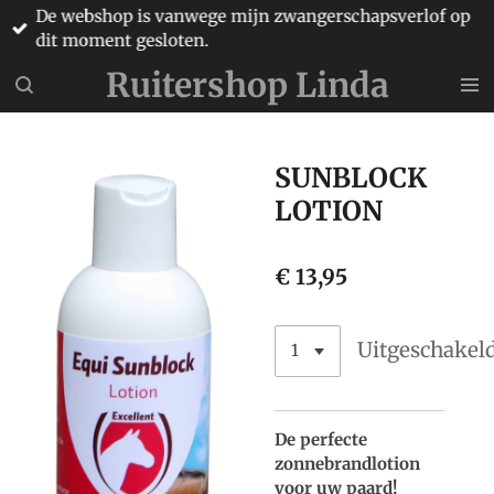
De webshop is vanwege mijn zwangerschapsverlof op
Ga
dit moment gesloten.
direct
naar
Ruitershop Linda
de
hoofdinhoud
SUNBLOCK
LOTION
€ 13,95
Uitgeschakel
De perfecte
zonnebrandlotion
voor uw paard!