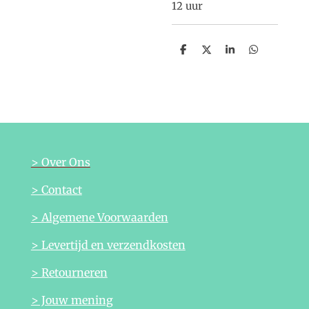
12 uur
D
D
S
D
e
e
h
e
l
e
a
l
e
l
r
e
n
e
n
> Over Ons
> Contact
> Algemene Voorwaarden
> Levertijd en verzendkosten
> Retourneren
> Jouw mening