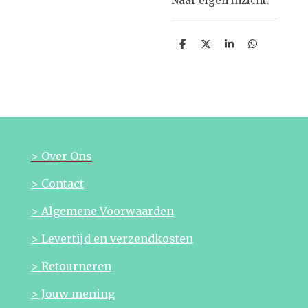
Naar eigen inzicht.
D
D
S
D
e
e
h
e
l
e
a
l
e
l
r
e
n
e
n
> Over Ons
> Contact
> Algemene Voorwaarden
> Levertijd en verzendkosten
> Retourneren
> Jouw mening