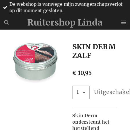
De webshop is vanwege mijn zwangerschapsverlof
Ga
op dit moment gesloten.
direct
naar
Ruitershop Linda
de
hoofdinhoud
SKIN DERM
ZALF
€ 10,95
Uitgeschake
Skin Derm
ondersteunt het
herstellend