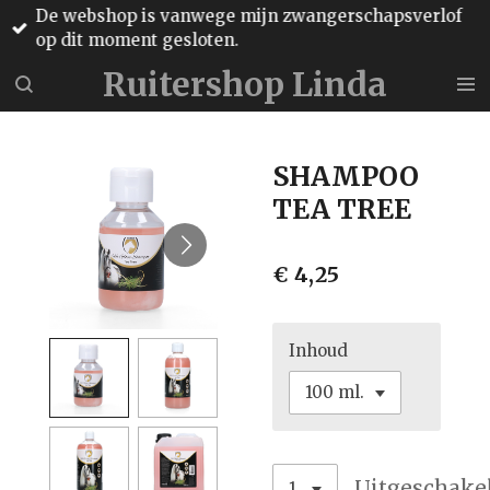
De webshop is vanwege mijn zwangerschapsverlof
Ga
op dit moment gesloten.
direct
naar
Ruitershop Linda
de
hoofdinhoud
SHAMPOO
TEA TREE
€ 4,25
Inhoud
Uitgeschake