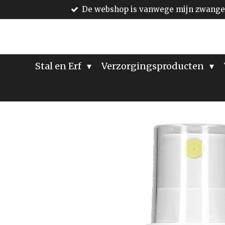
De webshop is vanwege mijn zwanger
Ga
direct
naar
de
hoofdinhoud
Stal en Erf
Verzorgingsproducten