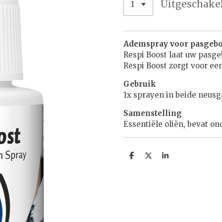
Uitgeschake
Ademspray voor pasgebo
Respi Boost laat uw pasg
Respi Boost zorgt voor e
Gebruik
1x sprayen in beide neusg
Samenstelling
Essentiële oliën, bevat o
D
D
S
e
e
h
l
e
a
e
l
r
n
e