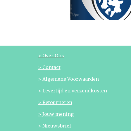
> Over Ons
> Contact
> Algemene Voorwaarden
> Levertijd en verzendkosten
> Retourneren
> Jouw mening
> Nieuwsbrief