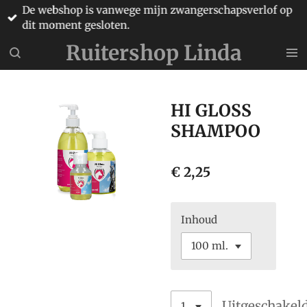
De webshop is vanwege mijn zwangerschapsverlof op
Ga
dit moment gesloten.
direct
naar
Ruitershop Linda
de
hoofdinhoud
HI GLOSS
SHAMPOO
€ 2,25
Inhoud
Uitgeschakel