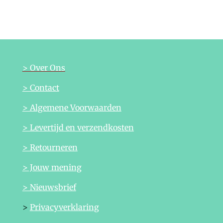
l
e
a
l
e
l
r
e
n
e
n
> Over Ons
> Contact
> Algemene Voorwaarden
> Levertijd en verzendkosten
> Retourneren
> Jouw mening
> Nieuwsbrief
>
Privacyverklaring