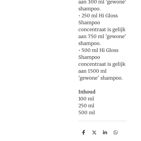
aan 300 ml 'gewone'
shampoo.
• 250 ml Hi Gloss
Shampoo
concentraat is gelijk
aan 750 ml 'gewone'
shampoo.
•
500 ml Hi Gloss
Shampoo
concentraat is gelijk
aan 1500 ml
'gewone' shampoo.
Inhoud
100 ml
250 ml
500 ml
D
D
S
D
e
e
h
e