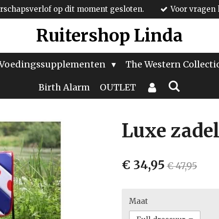
schapsverlof op dit moment gesloten.
Voor vragen 
Ruitershop Linda
Voedingssupplementen
The Western Collect
Birth Alarm
OUTLET
Luxe zadel
€ 34,95
€ 47,95
Maat