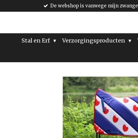
De webshop is vanwege mijn zwanger
Ga
direct
naar
de
hoofdinhoud
Stal en Erf
Verzorgingsproducten