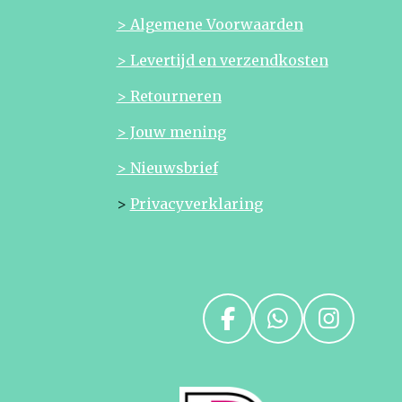
> Algemene Voorwaarden
> Levertijd en verzendkosten
> Retourneren
> Jouw mening
> Nieuwsbrief
>
Privacyverklaring
F
W
I
a
h
n
c
a
s