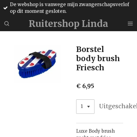
De webshop is vanwege mijn zwangerschapsverlof
Ga
op dit moment gesloten.
direct
naar
Ruitershop Linda
de
hoofdinhoud
Borstel
body brush
Friesch
€ 6,95
Uitgeschake
Luxe Body brush