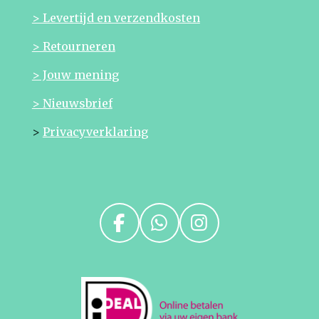
> Levertijd en verzendkosten
> Retourneren
> Jouw mening
> Nieuwsbrief
>
Privacyverklaring
F
W
I
a
h
n
c
a
s
e
t
t
b
s
a