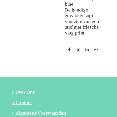
blue.
De handige
zijvakken zijn
voorzien van een
stof met friesche
vlag print.
D
D
S
D
e
e
h
e
l
e
a
l
e
l
r
e
n
e
n
> Over Ons
> Contact
> Algemene Voorwaarden