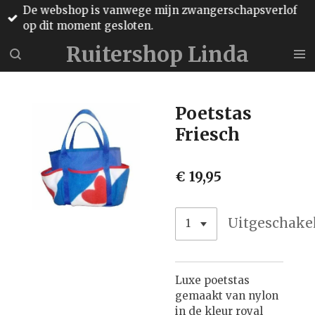
De webshop is vanwege mijn zwangerschapsverlof
Ga
op dit moment gesloten.
direct
naar
Ruitershop Linda
de
hoofdinhoud
Poetstas
Friesch
€ 19,95
Uitgeschake
Luxe poetstas
gemaakt van nylon
in de kleur royal