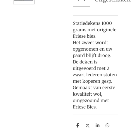
Statiedekens 1000
grams met originele
Friese bies.
Het zweet wordt
opgenomen en uw
paard blijft droog.
De deken is
uitgevoerd met 2
zwart lederen stoten
met koperen gesp.
Gemaakt van eerste
kwaliteit wol,
omgezoomd met
Friese Bies.
D
D
S
D