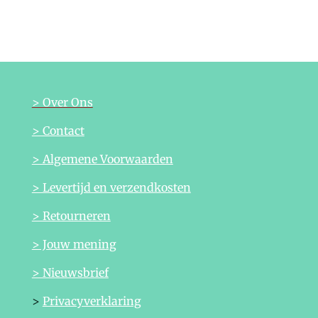
e
e
h
e
l
e
a
l
e
l
r
e
n
e
n
> Over Ons
> Contact
> Algemene Voorwaarden
> Levertijd en verzendkosten
> Retourneren
> Jouw mening
> Nieuwsbrief
>
Privacyverklaring