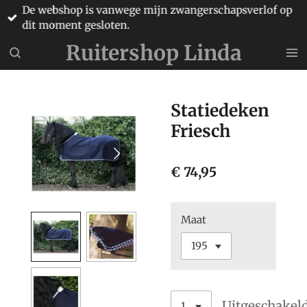
De webshop is vanwege mijn zwangerschapsverlof op
Ga
dit moment gesloten.
direct
naar
Ruitershop Linda
de
hoofdinhoud
Statiedeken
Friesch
€ 74,95
Maat
Uitgeschakel