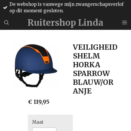
De webshop is vanwege mijn zwangerschapsverlof
Ga
op dit moment gesloten.
direct
naar
Ruitershop Linda
de
hoofdinhoud
VEILIGHEID
SHELM
HORKA
SPARROW
BLAUW/OR
ANJE
€ 119,95
Maat