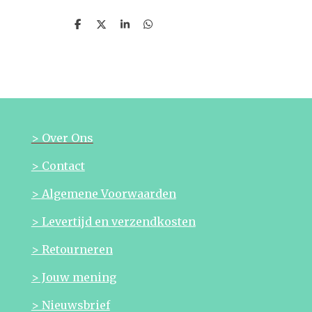
D
D
S
D
e
e
h
e
l
e
a
l
e
l
r
e
n
e
n
> Over Ons
> Contact
> Algemene Voorwaarden
> Levertijd en verzendkosten
> Retourneren
> Jouw mening
> Nieuwsbrief