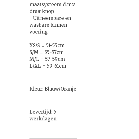
maatsysteem d.m.v.
draaiknop
- Uitneembare en
wasbare binnen-
voering
XS/S = 51-55cm
S/M = 55-57cm
M/L = 57-59cm
L/XL = 59-61cm
Kleur: Blauw/Oranje
Levertijd: 5
werkdagen