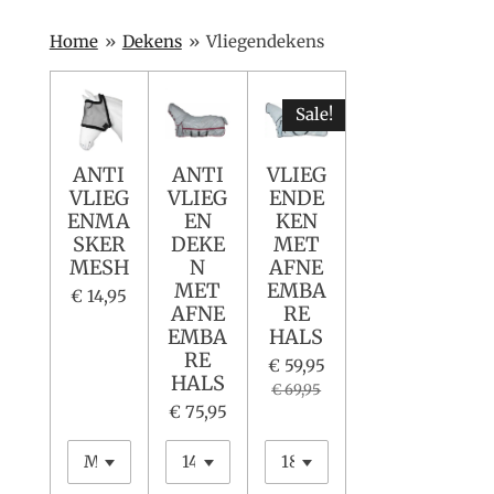
Home
»
Dekens
»
Vliegendekens
Sale!
ANTI
ANTI
VLIEG
VLIEG
VLIEG
ENDE
ENMA
EN
KEN
SKER
DEKE
MET
MESH
N
AFNE
MET
EMBA
€ 14,95
AFNE
RE
EMBA
HALS
RE
€ 59,95
HALS
€ 69,95
€ 75,95