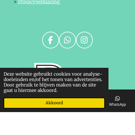
>
Privacyverklaring
F
W
I
a
h
n
c
a
s
e
t
t
Deze website gebruikt cookies voor analyse-
b
s
a
doeleinden en/of het tonen van advertenties.
o
A
g
Door gebruik te blijven maken van de site
gaat u hiermee akkoord.
o
p
r
k
p
a
Akkoord
E-mailadres
Telefoonnummer
Kaart
WhatsApp
m
© 2023 Ruitershop Linda